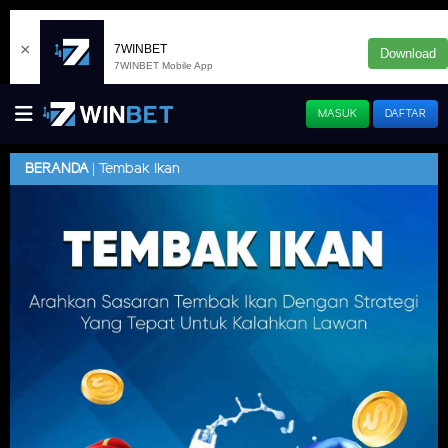
×
7WINBET
Download
7WINBET Mobile App
MASUK
DAFTAR
Tembak Ikan
BERANDA