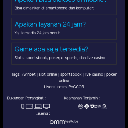
Bisa dimainkan di smartphone dan komputer.
Apakah layanan 24 jam?
Ya, tersedia 24 jam penuh.
Game apa saja tersedia?
Slots, sportsbook, poker, e-sports, dan live casino.
Tags: 7winbet | slot online | sportsbook | live casino | poker
online
Lisensi resmi PAGCOR
Dukungan Perangkat :
Keamanan Terjamin :
Lisensi :