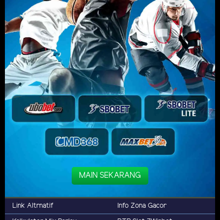
MAIN SEKARANG
Link Altrnatif
Info Zona Gacor